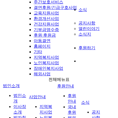
주간보호서비스
결연후원/긴급구호사업
소식
교육지원사업
환경개선사업
공지사항
건강지원사업
열린이야기
기부금영수증
소식지
후원ᐧ후원금
아동결연
홈페이지
후원하기
기타
지역복지사업
노인복지사업
장애인복지사업
해외사업
전체메뉴표
법인소개
후원안내
법인소
후원
사업안내
개
안내
소식
이사장
지역복
국내
소개
지사업
공지
후원
발자취
노인복
사항
해외