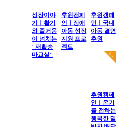
성장이야
후원캠페
후원캠페
기ㅣ활기
인ㅣ장애
인ㅣ국내
와 즐거움
아동 성장
아동 결연
이 넘치는
지원 프로
후원
"재활승
젝트
마교실"
Hot
후원캠페
인ㅣ온기
를 전하는
행복한 밑
반찬 배달