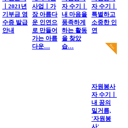
ㅣ2021년
사업ㅣ가
자 수기ㅣ
자 수기ㅣ
기부금 영
장 아름다
내 마음을
특별하고
수증 발급
운 인연으
풍족하게
소중한 인
안내
로 만들어
하는 활동
연
가는 아름
을 찾았
다운…
습…
Hot
자원봉사
자 수기ㅣ
내 꿈의
밑거름,
'자원봉
사'