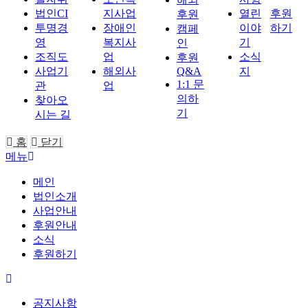
법인CI
지사업
열린
후원
후원
투명경
장애인
이야
하기
캠페
영
복지사
기
인
조직도
업
소식
후원
사업기
해외사
Q&A
지
1:1 문
관
업
의하
찾아오
기
시는 길
홈
닫기
메뉴
메인
법인소개
사업안내
후원안내
소식
후원하기
공지사항