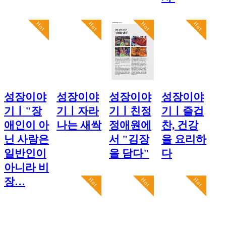
Hot
Hot
Hot
Hot
성장이야
성장이야
성장이야
성장이야
기ㅣ"장
기ㅣ자라
기ㅣ친정
기ㅣ즐겁
애인이 아
나는 새싹
정애원에
찬, 건강
닌 사람은
서 "김장
을 요리하
일반인이
을 담다"
다
아니라 비
장…
Hot
Hot
Hot