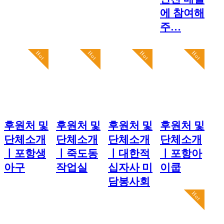
에 참여해
주…
Hot
Hot
Hot
Hot
후원처 및
후원처 및
후원처 및
후원처 및
단체소개
단체소개
단체소개
단체소개
ㅣ포항생
ㅣ죽도동
ㅣ대한적
ㅣ포항아
아구
작업실
십자사 미
이쿱
담봉사회
Hot