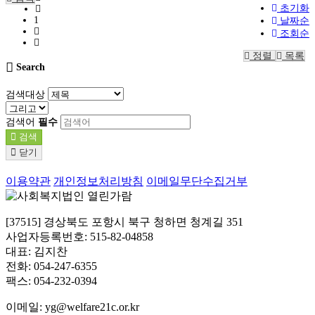
초기화
1
날짜순
조회순
정렬
목록
Search
검색대상
검색어
필수
검색
닫기
이용약관
개인정보처리방침
이메일무단수집거부
[37515] 경상북도 포항시 북구 청하면 청계길 351
사업자등록번호: 515-82-04858
대표: 김지찬
전화: 054-247-6355
팩스: 054-232-0394
이메일: yg@welfare21c.or.kr