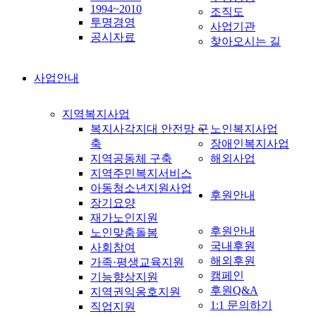
1994~2010
조직도
투명경영
사업기관
공시자료
찾아오시는 길
사업안내
지역복지사업
복지사각지대 안전망 구
노인복지사업
축
장애인복지사업
지역공동체 구축
해외사업
지역주민복지서비스
아동청소년지원사업
후원안내
장기요양
재가노인지원
후원안내
노인맞춤돌봄
국내후원
사회참여
해외후원
가족·평생교육지원
캠페인
기능향상지원
후원Q&A
지역권익옹호지원
1:1 문의하기
직업지원