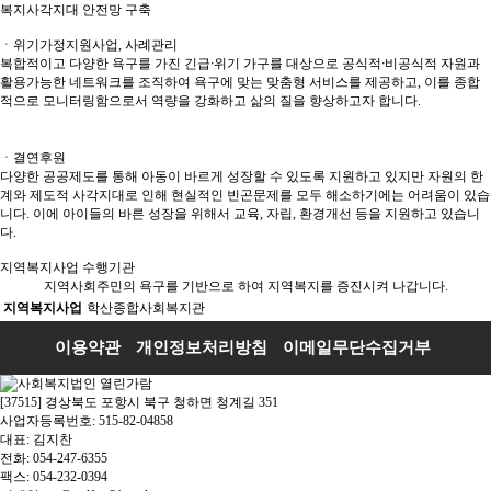
복지사각지대 안전망 구축
ㆍ위기가정지원사업, 사례관리
복합적이고 다양한 욕구를 가진 긴급ᐧ위기 가구를 대상으로 공식적ᐧ비공식적 자원과
활용가능한 네트워크를 조직하여 욕구에 맞는 맞춤형 서비스를 제공하고, 이를 종합
적으로 모니터링함으로서 역량을 강화하고 삶의 질을 향상하고자 합니다.
ㆍ결연후원
다양한 공공제도를 통해 아동이 바르게 성장할 수 있도록 지원하고 있지만 자원의 한
계와 제도적 사각지대로 인해 현실적인 빈곤문제를 모두 해소하기에는 어려움이 있습
니다. 이에 아이들의 바른 성장을 위해서 교육, 자립, 환경개선 등을 지원하고 있습니
다.
지역복지사업 수행기관
지역사회주민의 욕구를 기반으로 하여 지역복지를 증진시켜 나갑니다.
지역복지사업
학산종합사회복지관
이용약관
개인정보처리방침
이메일무단수집거부
[37515] 경상북도 포항시 북구 청하면 청계길 351
사업자등록번호: 515-82-04858
대표: 김지찬
전화: 054-247-6355
팩스: 054-232-0394