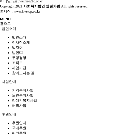
이메일: yg@welfare21c.or.kr
Copyright
2021
사회복지법인 열린가람
All rights reserved.
홈제작 :
www.fivetop.co.kr
MENU
홈으로
법인소개
법인소개
이사장소개
발자취
법인CI
투명경영
조직도
사업기관
찾아오시는 길
사업안내
지역복지사업
노인복지사업
장애인복지사업
해외사업
후원안내
후원안내
국내후원
해외후원