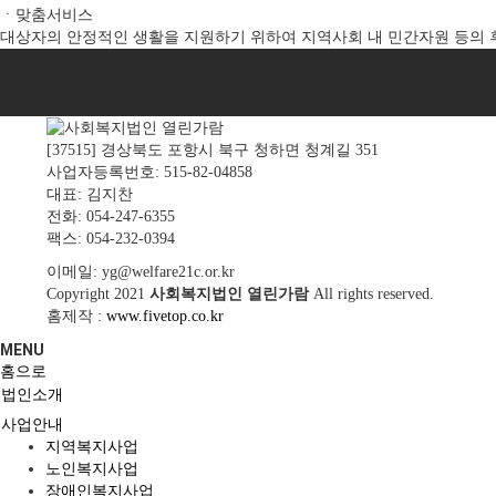
ㆍ맞춤서비스
대상자의 안정적인 생활을 지원하기 위하여 지역사회 내 민간자원 등의 
[37515] 경상북도 포항시 북구 청하면 청계길 351
사업자등록번호: 515-82-04858
대표: 김지찬
전화: 054-247-6355
팩스: 054-232-0394
이메일: yg@welfare21c.or.kr
Copyright
2021
사회복지법인 열린가람
All rights reserved.
홈제작 :
www.fivetop.co.kr
MENU
홈으로
법인소개
사업안내
지역복지사업
노인복지사업
장애인복지사업