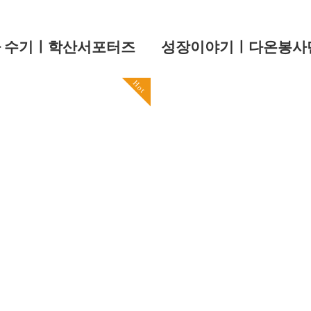
 수기ㅣ학산서포터즈
성장이야기ㅣ다온봉사
Hot