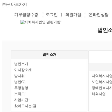
본문 바로가기
기부금영수증
로그인
회원가입
온라인상담
법인
법인소개
법인소개
이사장소개
발자취
지역복지사
법인CI
노인복지사
투명경영
장애인복지
조직도
해외사업
사업기관
찾아오시는 길