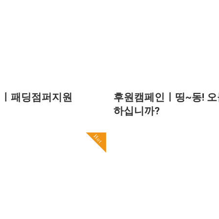
인ㅣ패딩점퍼지원
후원캠페인ㅣ띵~동! 오
하십니까?
Hot