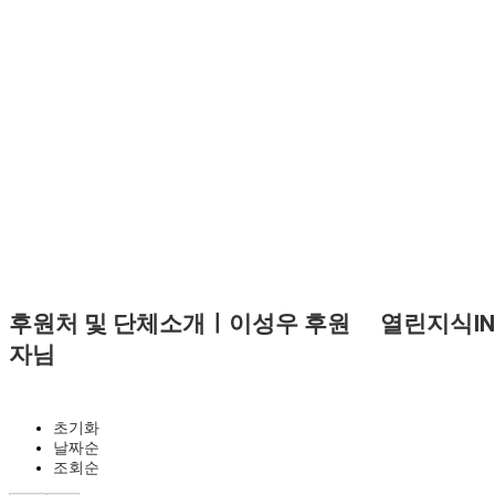
후원처 및 단체소개ㅣ이성우 후원
열린지식IN
자님
초기화
날짜순
조회순