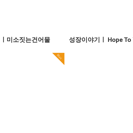
기ㅣ미소짓는건어물
성장이야기ㅣ Hope To 
Hot